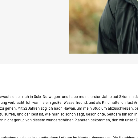
wachsen bin ich in Oslo, Norwegen, und habe meine ersten Jahre auf Skiern in 
g verbracht. Ich war nie ein großer Wasserfreund, und als Kind hatte ich fast An
zu gehen. Mit 22 Jahren zog ich nach Hawaii, um mein Studium abzuschließen, 
zu surfen, und der Rest ist, wie man so schön sagt, Geschichte. Seitdem bin ich i
nn nicht genug von diesem wunderschönen Planeten bekommen, den wir unser 
magischen und wirklich großartigen Lofoten im Norden Norwegens. Die Kombinatio