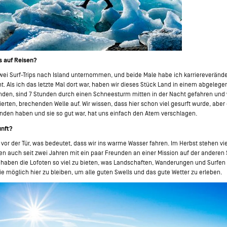
s auf Reisen?
zwei Surf-Trips nach Island unternommen, und beide Male habe ich karriereverä
. Als ich das letzte Mal dort war, haben wir dieses Stück Land in einem abgelege
den, sind 7 Stunden durch einen Schneesturm mitten in der Nacht gefahren und 
erten, brechenden Welle auf. Wir wissen, dass hier schon viel gesurft wurde, aber 
nden haben und sie so gut war, hat uns einfach den Atem verschlagen.
unft?
or der Tür, was bedeutet, dass wir ins warme Wasser fahren. Im Herbst stehen vie
ten auch seit zwei Jahren mit ein paar Freunden an einer Mission auf der anderen S
aben die Lofoten so viel zu bieten, was Landschaften, Wanderungen und Surfen 
ie möglich hier zu bleiben, um alle guten Swells und das gute Wetter zu erleben.