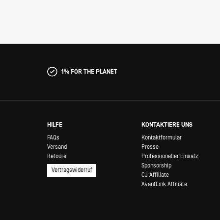
1% FOR THE PLANET
HILFE
KONTAKTIERE UNS
FAQs
Kontaktformular
Versand
Presse
Retoure
Professioneller Einsatz
Sponsorship
Vertragswiderruf
CJ Affiliate
AvantLink Affiliate