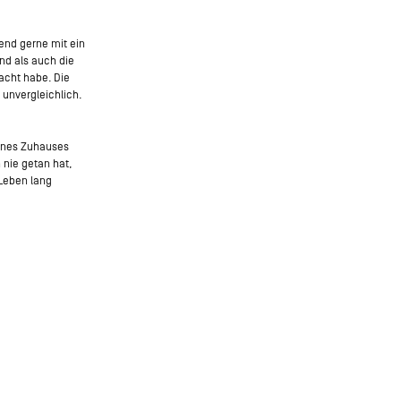
end gerne mit ein
nd als auch die
acht habe. Die
 unvergleichlich.
eines Zuhauses
nie getan hat,
 Leben lang