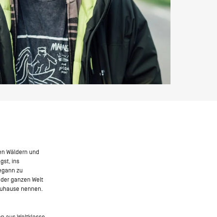
den Wäldern und
gst, ins
begann zu
n der ganzen Welt
Zuhause nennen.
n aus Weltklasse-