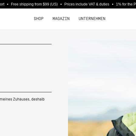
port • Free shipping from $99 (US) • Prices include VAT & duties • 1% for the 
SHOP
MAGAZIN
UNTERNEHMEN
e meines Zuhauses, deshalb