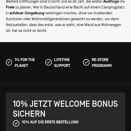
Weitere Eröffnungen sind in Sicht und es ist Zeit, die ersten
Ausflüge
ins
Freie
zu planen. Wer in Deutschland eine Nacht auf einem Campingplatz
in
schöner Umgebung
verbringen möchte, ohne von knallenden
Autotüren oder Wohnmobilgeneratoren geweckt zu werden, um dann
festzustellen, dass das erste, was er sieht, eine Wand aus Wohnwagen
ist, hat es nicht so leicht.
1% FOR THE
LIFETIME
RE-STORE
PLANET
SUPPORT
PROGRAMM
10% JETZT WELCOME BONUS
SICHERN
10% AUF DIE ERSTE BESTELLUNG