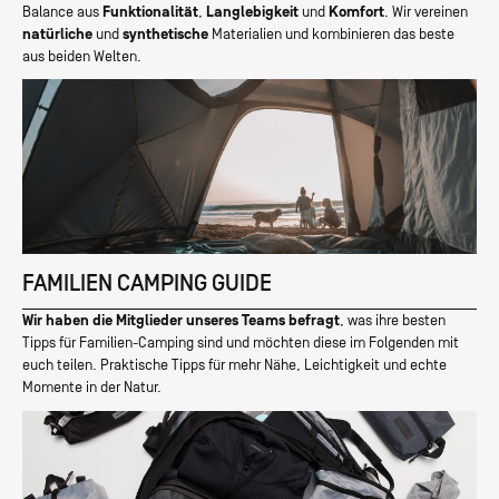
CAIRO
Balance aus
Funktionalität
,
Langlebigkeit
und
Komfort
. Wir vereinen
RUCKSÄCKE
1% FOR
ZELT
CAMO
natürliche
und
synthetische
Materialien und kombinieren das beste
THE
NEU
LIMITED EDITIONS
DYECOSHELL™ MONO
UMHÄNGETASCHEN
ZUBEHÖR
NEU
ZELTE
OBERBEKLEIDUNG
MONO
aus beiden Welten.
PLANET
ABENTEUER: RÜCKBLICK 2025
THE GREAT MAKEOVER
KLEINE
ZELT
RICHTIG
SERIES
GUIDE: HEIMPLANET ZELTE
HEIMPLANET X 66°NORTH
NEU
NEU: 100% ZUFRIEDENHEITSGARANTIE
KOPFBEDECKUNGEN
LEBENSLANGER
TASCHEN &
BELEUCHTUNG
UNTERNEHMEN
ERSATZTEILE
LAGERN
MINIMAL
10% WILLKOMMENS-BONUS SICHERN
SUPPORT
GESAMTE
ORGANIZER
ALLE PRODUKTE
PACK
CAMPINGMÖBEL
UNSERE
TARPS
DYECOSHELL™
BEKLEIDUNG
CARRY
RE-STORE
TASCHEN
GESCHICHTE
CLOUDBREAK
NEU
HYGIENE &
ALLES
DYECOSHELL™
SETS
PROGRAMM
ZUBEHÖR
SICHERHEIT
ENTDECKEN
MONO
ZELTE
RE-
CAMPING
ALLE
&
STORE
KOCHEN
COOLEVER™
SETS
TASCHEN
TARPS
PACKING
MESSER
ALLE
CLOTHING
CUBES
TASCHEN
&
BEITRÄGE
SETS
FAMILIEN CAMPING GUIDE
THE GREAT
SÄGEN
ALLE RE-
ALLE
MAKEOVER
STORE
NEU
SCHLAFEN
SETS
Wir haben die Mitglieder unseres Teams befragt
, was ihre besten
PRODUKTE
MAVERICKS
NEU
Tipps für Familien-Camping sind und möchten diese im Folgenden mit
WASSER
euch teilen. Praktische Tipps für mehr Nähe, Leichtigkeit und echte
&
Momente in der Natur.
KAFFEE
ALLE
PRODUKTE