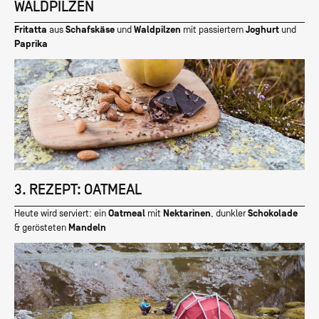
WALDPILZEN
Fritatta
aus
Schafskäse
und
Waldpilzen
mit passiertem
Joghurt
und
Paprika
3. REZEPT: OATMEAL
Heute wird serviert: ein
Oatmeal
mit
Nektarinen
, dunkler
Schokolade
& gerösteten
Mandeln