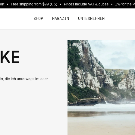
port • Free shipping from $99 (US) • Prices include VAT & duties • 1% for the 
SHOP
MAGAZIN
UNTERNEHMEN
CKE
ils, die ich unterwegs im oder