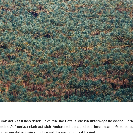
l von der Natur inspirieren. Texturen und Details, die ich unterwegs im oder auße
meine Aufmerksamkeit auf sich. Andererseits mag ich es, interessante Geschic
 zu verstehen, wie sich ihre Welt bewegt und funktioniert.