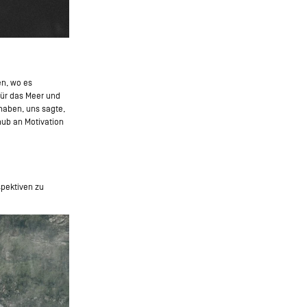
en, wo es
für das Meer und
 haben, uns sagte,
hub an Motivation
spektiven zu