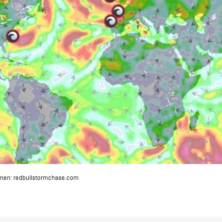
onen:
redbullstormchase.com