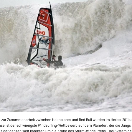
te zur Zusammenarbeit zwischen Heimplanet und Red Bull wurden im Herbst 2011
ase ist der schwierigste Windsurfing-Wettbewerb auf dem Planeten, der die Jung
 aus der ganzen Welt kämpfen um die Krone des Sturm-Windsurfens. Das System de