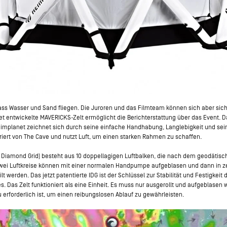
dass Wasser und Sand fliegen. Die Juroren und das Filmteam können sich aber sich
t entwickelte MAVERICKS-Zelt ermöglicht die Berichterstattung über das Event. D
mplanet zeichnet sich durch seine einfache Handhabung, Langlebigkeit und sein
iriert von The Cave und nutzt Luft, um einen starken Rahmen zu schaffen.
e Diamond Grid) besteht aus 10 doppellagigen Luftbalken, die nach dem geodätisc
 Zwei Luftkreise können mit einer normalen Handpumpe aufgeblasen und dann in
 werden. Das jetzt patentierte IDG ist der Schlüssel zur Stabilität und Festigkeit 
es. Das Zelt funktioniert als eine Einheit. Es muss nur ausgerollt und aufgeblasen
rforderlich ist, um einen reibungslosen Ablauf zu gewährleisten.