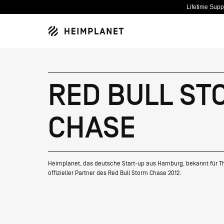
Lifetime Sup
RED BULL ST
CHASE
NEU
NEU
ZELTE & TARPS
ABENTEUER
DESIGNRAUM
NEU
NEU
TASCHEN & RUCKSÄCKE
PROJEKTE
NACHHALTIGKEIT
NEU
BEKLEIDUNG
GUIDES
SPECIALS
Heimplanet, das deutsche Start-up aus Hamburg, bekannt für The
offizieller Partner des Red Bull Storm Chase 2012.
HPT SELECTED
KOLLABORATIONEN
ÜBER UNS
NEU
SETS
AMBASSADORS
KARRIERE
NEU
AUFBLASBARE
ZELTTECHNIK
ZELTE
CAIRO
USED GEAR
RE-STORE
RUCKSÄCKE
1% FOR
ZELT
CAMO