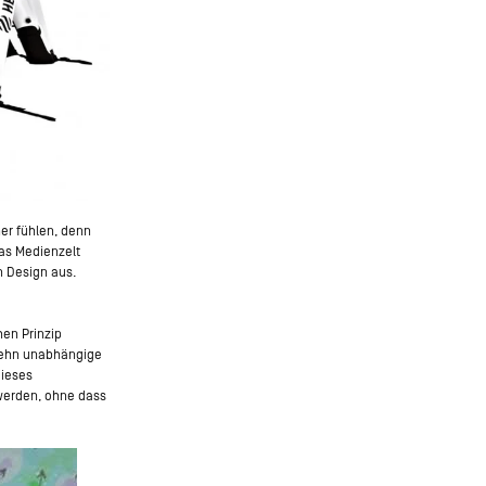
er fühlen, denn
as Medienzelt
 Design aus.
hen Prinzip
 zehn unabhängige
dieses
 werden, ohne dass