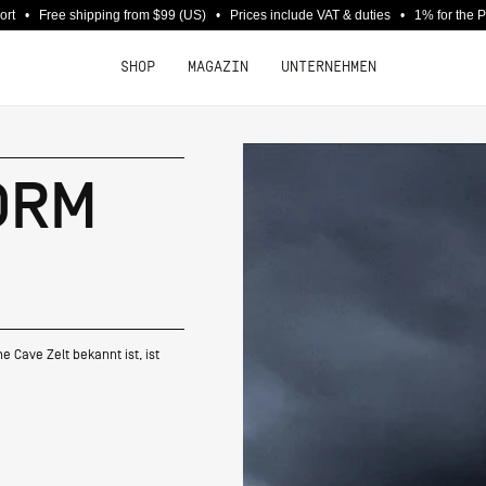
port • Free shipping from $99 (US) • Prices include VAT & duties • 1% for the 
SHOP
MAGAZIN
UNTERNEHMEN
ORM
 Cave Zelt bekannt ist, ist