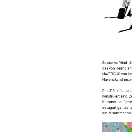
So starker Wind, 
das von Heimplane
MAVERICKS von Hei
Mavericks ist insp
Das IDG (Inflatabl
konstruiert sind.
Kammern aufgeteilt
einzigartigen Zelt
ein Zusammenbau e