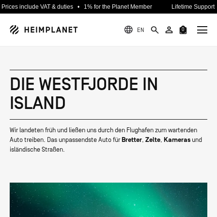
s include VAT & duties • 1% for the Planet Member
Lifetime Support • Fre
EN
0
DIE WESTFJORDE IN
ISLAND
NEU
NEU
ZELTE & TARPS
ABENTEUER
DESIGNRAUM
Wir landeten früh und ließen uns durch den Flughafen zum wartenden
NEU
NEU
Auto treiben. Das unpassendste Auto für
Bretter
,
Zelte
,
Kameras
und
TASCHEN & RUCKSÄCKE
PROJEKTE
NACHHALTIGKEIT
isländische Straßen.
NEU
BEKLEIDUNG
GUIDES
SPECIALS
HPT SELECTED
KOLLABORATIONEN
ÜBER UNS
NEU
SETS
AMBASSADORS
KARRIERE
NEU
AUFBLASBARE
ZELTTECHNIK
USED GEAR
RE-STORE
ZELTE