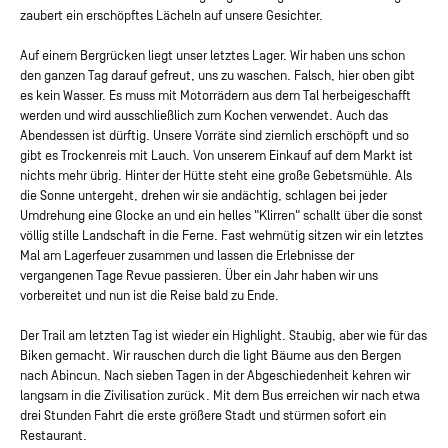
zaubert ein erschöpftes Lächeln auf unsere Gesichter.
Auf einem Bergrücken liegt unser letztes Lager. Wir haben uns schon
den ganzen Tag darauf gefreut, uns zu waschen. Falsch, hier oben gibt
es kein Wasser. Es muss mit Motorrädern aus dem Tal herbeigeschafft
werden und wird ausschließlich zum Kochen verwendet. Auch das
Abendessen ist dürftig. Unsere Vorräte sind ziemlich erschöpft und so
gibt es Trockenreis mit Lauch. Von unserem Einkauf auf dem Markt ist
nichts mehr übrig. Hinter der Hütte steht eine große Gebetsmühle. Als
die Sonne untergeht, drehen wir sie andächtig, schlagen bei jeder
Umdrehung eine Glocke an und ein helles "Klirren" schallt über die sonst
völlig stille Landschaft in die Ferne. Fast wehmütig sitzen wir ein letztes
Mal am Lagerfeuer zusammen und lassen die Erlebnisse der
vergangenen Tage Revue passieren. Über ein Jahr haben wir uns
vorbereitet und nun ist die Reise bald zu Ende.
Der Trail am letzten Tag ist wieder ein Highlight. Staubig, aber wie für das
Biken gemacht. Wir rauschen durch die light Bäume aus den Bergen
nach Abincun. Nach sieben Tagen in der Abgeschiedenheit kehren wir
langsam in die Zivilisation zurück. Mit dem Bus erreichen wir nach etwa
drei Stunden Fahrt die erste größere Stadt und stürmen sofort ein
Restaurant.