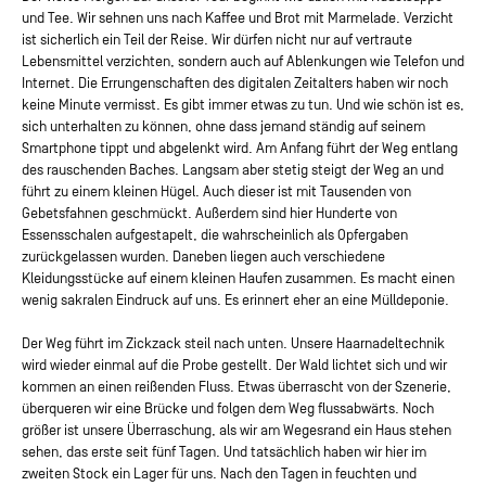
und Tee. Wir sehnen uns nach Kaffee und Brot mit Marmelade. Verzicht
ist sicherlich ein Teil der Reise. Wir dürfen nicht nur auf vertraute
Lebensmittel verzichten, sondern auch auf Ablenkungen wie Telefon und
Internet. Die Errungenschaften des digitalen Zeitalters haben wir noch
keine Minute vermisst. Es gibt immer etwas zu tun. Und wie schön ist es,
sich unterhalten zu können, ohne dass jemand ständig auf seinem
Smartphone tippt und abgelenkt wird. Am Anfang führt der Weg entlang
des rauschenden Baches. Langsam aber stetig steigt der Weg an und
führt zu einem kleinen Hügel. Auch dieser ist mit Tausenden von
Gebetsfahnen geschmückt. Außerdem sind hier Hunderte von
Essensschalen aufgestapelt, die wahrscheinlich als Opfergaben
zurückgelassen wurden. Daneben liegen auch verschiedene
Kleidungsstücke auf einem kleinen Haufen zusammen. Es macht einen
wenig sakralen Eindruck auf uns. Es erinnert eher an eine Mülldeponie.
Der Weg führt im Zickzack steil nach unten. Unsere Haarnadeltechnik
wird wieder einmal auf die Probe gestellt. Der Wald lichtet sich und wir
kommen an einen reißenden Fluss. Etwas überrascht von der Szenerie,
überqueren wir eine Brücke und folgen dem Weg flussabwärts. Noch
größer ist unsere Überraschung, als wir am Wegesrand ein Haus stehen
sehen, das erste seit fünf Tagen. Und tatsächlich haben wir hier im
zweiten Stock ein Lager für uns. Nach den Tagen in feuchten und