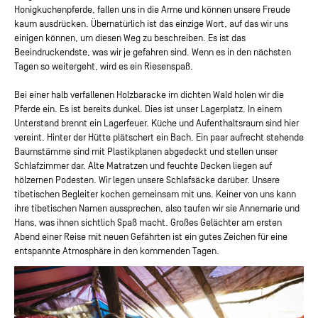
Honigkuchenpferde, fallen uns in die Arme und können unsere Freude
kaum ausdrücken. Übernatürlich ist das einzige Wort, auf das wir uns
einigen können, um diesen Weg zu beschreiben. Es ist das
Beeindruckendste, was wir je gefahren sind. Wenn es in den nächsten
Tagen so weitergeht, wird es ein Riesenspaß.
Bei einer halb verfallenen Holzbaracke im dichten Wald holen wir die
Pferde ein. Es ist bereits dunkel. Dies ist unser Lagerplatz. In einem
Unterstand brennt ein Lagerfeuer. Küche und Aufenthaltsraum sind hier
vereint. Hinter der Hütte plätschert ein Bach. Ein paar aufrecht stehende
Baumstämme sind mit Plastikplanen abgedeckt und stellen unser
Schlafzimmer dar. Alte Matratzen und feuchte Decken liegen auf
hölzernen Podesten. Wir legen unsere Schlafsäcke darüber. Unsere
tibetischen Begleiter kochen gemeinsam mit uns. Keiner von uns kann
ihre tibetischen Namen aussprechen, also taufen wir sie Annemarie und
Hans, was ihnen sichtlich Spaß macht. Großes Gelächter am ersten
Abend einer Reise mit neuen Gefährten ist ein gutes Zeichen für eine
entspannte Atmosphäre in den kommenden Tagen.