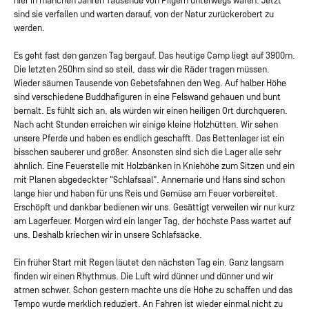
hier in manchen Jahren Tausende von Pilgern unterwegs waren. Jetzt
sind sie verfallen und warten darauf, von der Natur zurückerobert zu
werden.
Es geht fast den ganzen Tag bergauf. Das heutige Camp liegt auf 3900m.
Die letzten 250hm sind so steil, dass wir die Räder tragen müssen.
Wieder säumen Tausende von Gebetsfahnen den Weg. Auf halber Höhe
sind verschiedene Buddhafiguren in eine Felswand gehauen und bunt
bemalt. Es fühlt sich an, als würden wir einen heiligen Ort durchqueren.
Nach acht Stunden erreichen wir einige kleine Holzhütten. Wir sehen
unsere Pferde und haben es endlich geschafft. Das Bettenlager ist ein
bisschen sauberer und größer. Ansonsten sind sich die Lager alle sehr
ähnlich. Eine Feuerstelle mit Holzbänken in Kniehöhe zum Sitzen und ein
mit Planen abgedeckter "Schlafsaal". Annemarie und Hans sind schon
lange hier und haben für uns Reis und Gemüse am Feuer vorbereitet.
Erschöpft und dankbar bedienen wir uns. Gesättigt verweilen wir nur kurz
am Lagerfeuer. Morgen wird ein langer Tag, der höchste Pass wartet auf
uns. Deshalb kriechen wir in unsere Schlafsäcke.
Ein früher Start mit Regen läutet den nächsten Tag ein. Ganz langsam
finden wir einen Rhythmus. Die Luft wird dünner und dünner und wir
atmen schwer. Schon gestern machte uns die Höhe zu schaffen und das
Tempo wurde merklich reduziert. An Fahren ist wieder einmal nicht zu