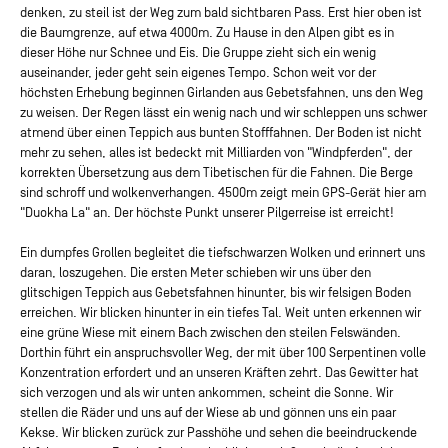
denken, zu steil ist der Weg zum bald sichtbaren Pass. Erst hier oben ist
die Baumgrenze, auf etwa 4000m. Zu Hause in den Alpen gibt es in
dieser Höhe nur Schnee und Eis. Die Gruppe zieht sich ein wenig
auseinander, jeder geht sein eigenes Tempo. Schon weit vor der
höchsten Erhebung beginnen Girlanden aus Gebetsfahnen, uns den Weg
zu weisen. Der Regen lässt ein wenig nach und wir schleppen uns schwer
atmend über einen Teppich aus bunten Stofffahnen. Der Boden ist nicht
mehr zu sehen, alles ist bedeckt mit Milliarden von "Windpferden", der
korrekten Übersetzung aus dem Tibetischen für die Fahnen. Die Berge
sind schroff und wolkenverhangen. 4500m zeigt mein GPS-Gerät hier am
"Duokha La" an. Der höchste Punkt unserer Pilgerreise ist erreicht!
Ein dumpfes Grollen begleitet die tiefschwarzen Wolken und erinnert uns
daran, loszugehen. Die ersten Meter schieben wir uns über den
glitschigen Teppich aus Gebetsfahnen hinunter, bis wir felsigen Boden
erreichen. Wir blicken hinunter in ein tiefes Tal. Weit unten erkennen wir
eine grüne Wiese mit einem Bach zwischen den steilen Felswänden.
Dorthin führt ein anspruchsvoller Weg, der mit über 100 Serpentinen volle
Konzentration erfordert und an unseren Kräften zehrt. Das Gewitter hat
sich verzogen und als wir unten ankommen, scheint die Sonne. Wir
stellen die Räder und uns auf der Wiese ab und gönnen uns ein paar
Kekse. Wir blicken zurück zur Passhöhe und sehen die beeindruckende