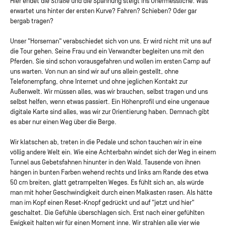
Hier endet die Straße und die Spannung steigt ins Unermessliche. Was
erwartet uns hinter der ersten Kurve? Fahren? Schieben? Oder gar
bergab tragen?
Unser "Horseman" verabschiedet sich von uns. Er wird nicht mit uns auf
die Tour gehen. Seine Frau und ein Verwandter begleiten uns mit den
Pferden. Sie sind schon vorausgefahren und wollen im ersten Camp auf
uns warten. Von nun an sind wir auf uns allein gestellt, ohne
Telefonempfang, ohne Internet und ohne jeglichen Kontakt zur
Außenwelt. Wir müssen alles, was wir brauchen, selbst tragen und uns
selbst helfen, wenn etwas passiert. Ein Höhenprofil und eine ungenaue
digitale Karte sind alles, was wir zur Orientierung haben. Demnach gibt
es aber nur einen Weg über die Berge.
Wir klatschen ab, treten in die Pedale und schon tauchen wir in eine
völlig andere Welt ein. Wie eine Achterbahn windet sich der Weg in einem
Tunnel aus Gebetsfahnen hinunter in den Wald. Tausende von ihnen
hängen in bunten Farben wehend rechts und links am Rande des etwa
50 cm breiten, glatt getrampelten Weges. Es fühlt sich an, als würde
man mit hoher Geschwindigkeit durch einen Malkasten rasen. Als hätte
man im Kopf einen Reset-Knopf gedrückt und auf "jetzt und hier"
geschaltet. Die Gefühle überschlagen sich. Erst nach einer gefühlten
Ewigkeit halten wir für einen Moment inne. Wir strahlen alle vier wie