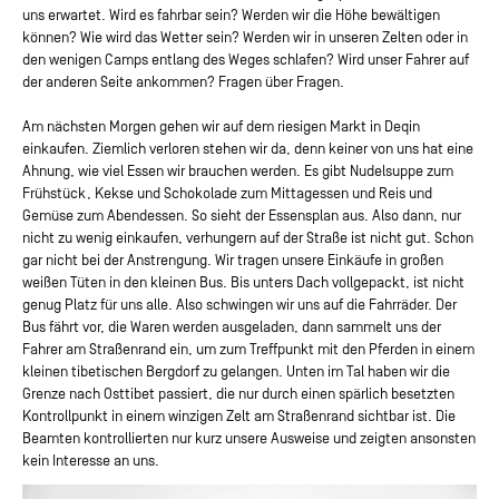
uns erwartet. Wird es fahrbar sein? Werden wir die Höhe bewältigen
können? Wie wird das Wetter sein? Werden wir in unseren Zelten oder in
den wenigen Camps entlang des Weges schlafen? Wird unser Fahrer auf
der anderen Seite ankommen? Fragen über Fragen.
Am nächsten Morgen gehen wir auf dem riesigen Markt in Deqin
einkaufen. Ziemlich verloren stehen wir da, denn keiner von uns hat eine
Ahnung, wie viel Essen wir brauchen werden. Es gibt Nudelsuppe zum
Frühstück, Kekse und Schokolade zum Mittagessen und Reis und
Gemüse zum Abendessen. So sieht der Essensplan aus. Also dann, nur
nicht zu wenig einkaufen, verhungern auf der Straße ist nicht gut. Schon
gar nicht bei der Anstrengung. Wir tragen unsere Einkäufe in großen
weißen Tüten in den kleinen Bus. Bis unters Dach vollgepackt, ist nicht
genug Platz für uns alle. Also schwingen wir uns auf die Fahrräder. Der
Bus fährt vor, die Waren werden ausgeladen, dann sammelt uns der
Fahrer am Straßenrand ein, um zum Treffpunkt mit den Pferden in einem
kleinen tibetischen Bergdorf zu gelangen. Unten im Tal haben wir die
Grenze nach Osttibet passiert, die nur durch einen spärlich besetzten
Kontrollpunkt in einem winzigen Zelt am Straßenrand sichtbar ist. Die
Beamten kontrollierten nur kurz unsere Ausweise und zeigten ansonsten
kein Interesse an uns.