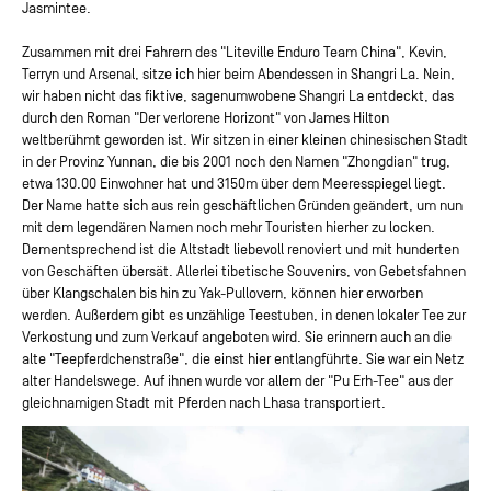
Jasmintee.
Zusammen mit drei Fahrern des "Liteville Enduro Team China", Kevin,
Terryn und Arsenal, sitze ich hier beim Abendessen in Shangri La. Nein,
wir haben nicht das fiktive, sagenumwobene Shangri La entdeckt, das
durch den Roman "Der verlorene Horizont" von James Hilton
weltberühmt geworden ist. Wir sitzen in einer kleinen chinesischen Stadt
in der Provinz Yunnan, die bis 2001 noch den Namen "Zhongdian" trug,
etwa 130.00 Einwohner hat und 3150m über dem Meeresspiegel liegt.
Der Name hatte sich aus rein geschäftlichen Gründen geändert, um nun
mit dem legendären Namen noch mehr Touristen hierher zu locken.
Dementsprechend ist die Altstadt liebevoll renoviert und mit hunderten
von Geschäften übersät. Allerlei tibetische Souvenirs, von Gebetsfahnen
über Klangschalen bis hin zu Yak-Pullovern, können hier erworben
werden. Außerdem gibt es unzählige Teestuben, in denen lokaler Tee zur
Verkostung und zum Verkauf angeboten wird. Sie erinnern auch an die
alte "Teepferdchenstraße", die einst hier entlangführte. Sie war ein Netz
alter Handelswege. Auf ihnen wurde vor allem der "Pu Erh-Tee" aus der
gleichnamigen Stadt mit Pferden nach Lhasa transportiert.