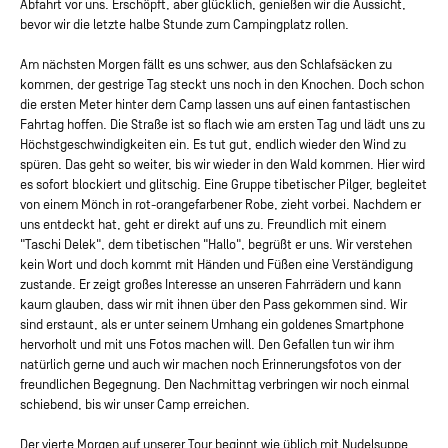
Abfahrt vor uns. Erschöpft, aber glücklich, genießen wir die Aussicht,
bevor wir die letzte halbe Stunde zum Campingplatz rollen.
Am nächsten Morgen fällt es uns schwer, aus den Schlafsäcken zu
kommen, der gestrige Tag steckt uns noch in den Knochen. Doch schon
die ersten Meter hinter dem Camp lassen uns auf einen fantastischen
Fahrtag hoffen. Die Straße ist so flach wie am ersten Tag und lädt uns zu
Höchstgeschwindigkeiten ein. Es tut gut, endlich wieder den Wind zu
spüren. Das geht so weiter, bis wir wieder in den Wald kommen. Hier wird
es sofort blockiert und glitschig. Eine Gruppe tibetischer Pilger, begleitet
von einem Mönch in rot-orangefarbener Robe, zieht vorbei. Nachdem er
uns entdeckt hat, geht er direkt auf uns zu. Freundlich mit einem
"Taschi Delek", dem tibetischen "Hallo", begrüßt er uns. Wir verstehen
kein Wort und doch kommt mit Händen und Füßen eine Verständigung
zustande. Er zeigt großes Interesse an unseren Fahrrädern und kann
kaum glauben, dass wir mit ihnen über den Pass gekommen sind. Wir
sind erstaunt, als er unter seinem Umhang ein goldenes Smartphone
hervorholt und mit uns Fotos machen will. Den Gefallen tun wir ihm
natürlich gerne und auch wir machen noch Erinnerungsfotos von der
freundlichen Begegnung. Den Nachmittag verbringen wir noch einmal
schiebend, bis wir unser Camp erreichen.
Der vierte Morgen auf unserer Tour beginnt wie üblich mit Nudelsuppe