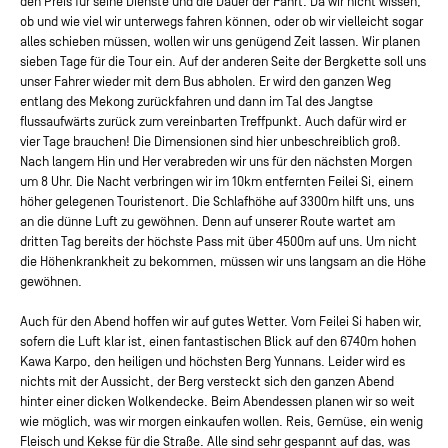
den Preis für seine Dienste und die Dauer der Fahrt. Da wir nicht wissen,
ob und wie viel wir unterwegs fahren können, oder ob wir vielleicht sogar
alles schieben müssen, wollen wir uns genügend Zeit lassen. Wir planen
sieben Tage für die Tour ein. Auf der anderen Seite der Bergkette soll uns
unser Fahrer wieder mit dem Bus abholen. Er wird den ganzen Weg
entlang des Mekong zurückfahren und dann im Tal des Jangtse
flussaufwärts zurück zum vereinbarten Treffpunkt. Auch dafür wird er
vier Tage brauchen! Die Dimensionen sind hier unbeschreiblich groß.
Nach langem Hin und Her verabreden wir uns für den nächsten Morgen
um 8 Uhr. Die Nacht verbringen wir im 10km entfernten Feilei Si, einem
höher gelegenen Touristenort. Die Schlafhöhe auf 3300m hilft uns, uns
an die dünne Luft zu gewöhnen. Denn auf unserer Route wartet am
dritten Tag bereits der höchste Pass mit über 4500m auf uns. Um nicht
die Höhenkrankheit zu bekommen, müssen wir uns langsam an die Höhe
gewöhnen.
Auch für den Abend hoffen wir auf gutes Wetter. Vom Feilei Si haben wir,
sofern die Luft klar ist, einen fantastischen Blick auf den 6740m hohen
Kawa Karpo, den heiligen und höchsten Berg Yunnans. Leider wird es
nichts mit der Aussicht, der Berg versteckt sich den ganzen Abend
hinter einer dicken Wolkendecke. Beim Abendessen planen wir so weit
wie möglich, was wir morgen einkaufen wollen. Reis, Gemüse, ein wenig
Fleisch und Kekse für die Straße. Alle sind sehr gespannt auf das, was