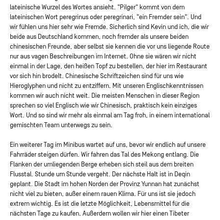
lateinische Wurzel des Wortes ansieht. "Pilger" kommt von dem
lateinischen Wort peregrinus oder peregrinari, "ein Fremder sein". Und
wir fühlen uns hier sehr wie Fremde. Sicherlich sind Kevin und ich, die wir
beide aus Deutschland kommen, noch fremder als unsere beiden
chinesischen Freunde, aber selbst sie kennen die vor uns liegende Route
nur aus vagen Beschreibungen im Internet. Ohne sie wären wir nicht
einmal in der Lage, den heißen Topf zu bestellen, der hier im Restaurant
vor sich hin brodelt. Chinesische Schriftzeichen sind für uns wie
Hieroglyphen und nicht zu entziffern. Mit unseren Englischkenntnissen
kommen wir auch nicht weit. Die meisten Menschen in dieser Region
sprechen so viel Englisch wie wir Chinesisch, praktisch kein einziges
Wort. Und so sind wir mehr als einmal am Tag froh, in einem international
gemischten Team unterwegs zu sein.
Ein weiterer Tag im Minibus wartet auf uns, bevor wir endlich auf unsere
Fahrräder steigen dürfen. Wir fahren das Tal des Mekong entlang. Die
Flanken der umliegenden Berge erheben sich steil aus dem breiten
Flusstal. Stunde um Stunde vergeht. Der nächste Halt ist in Deqin
geplant. Die Stadt im hohen Norden der Provinz Yunnan hat zunächst
nicht viel zu bieten, außer einem rauen Klima. Für uns ist sie jedoch
extrem wichtig. Es ist die letzte Möglichkeit, Lebensmittel für die
nächsten Tage zu kaufen. Außerdem wollen wir hier einen Tibeter