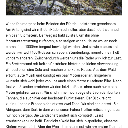
Wir helfen morgens beim Beladen der Pferde und starten gemeinsam.
Am Anfang sind wir mit den Rädern schneller, aber das ändert sich nach
ein paar Kilometern. Der Weg ist bald zu steil, um ihn ohne
Motorunterstützung zu fahren, also steigen wir ab. Heute wollen noch
einmal über 1000hm bergauf bewältigt werden. Und so wie es aussieht,
werden wir wohl 100% davon schieben. Stundenlang, monoton, ein Fuß
vor dem anderen. Zwischendurch werden uns die Räder wirklich zur Last.
Ein Bretterstand mit kalten Getränken bietet eine kleine Abwechslung.
Wir bestellen eine Cola und machen eine kurze Pause. Aus dem Wald
ertönt laute Musik und kündigt ein paar Motorräder an. Insgeheim
wünscht sich wohl jeder von uns auch einen Motor zu seinem Bike. Nach
fast vier Stunden erreichen wir den letzten Pass, ohne auch nur einen
Meter gefahren zu sein. Wir sind immer noch begeistert von den bunten
Fahnen, die auch hier den höchsten Punkt zieren. Der Blick reicht
zurück über die Etappen der letzten zwei Tage. Wir sind erleichtert. Bis
Abingcun, dem Dorf, in dem wir unseren Fahrer treffen müssen, geht es
nur noch bergab. Die Landschaft ändert sich komplett. Es ist
staubtrocken und heiß. Der dichte Wald hat sich in spärliche, einsame
Kiefern verwandelt. Aber der Weg ist genauso gut wie am ersten Tag und