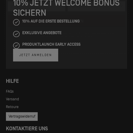
10% JETZT WELCOME BONUS
SUBSCRIBE NOW
SICHERN
By signing up for our newsletter, you agree to our
Privacy Policy
.
10% AUF DIE ERSTE BESTELLUNG
You can unsubscribe at any time free of charge.
EXKLUSIVE ANGEBOTE
PRODUKTLAUNCH EARLY ACCESS
JETZT ANMELDEN
HILFE
FAQs
Versand
Retoure
Vertragswiderruf
KONTAKTIERE UNS