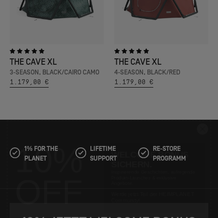
THE CAVE XL
THE CAVE XL
3-SEASON, BLACK/CAIRO CAMO
4-SEASON, BLACK/RED
1.179,00 €
1.179,00 €
10%
GET YOUR WELCOME
BONUS.
1% FOR THE
LIFETIME
RE-STORE
Inspiring stories, exciting product
OFF
PLANET
SUPPORT
PROGRAMM
launches & exclusive offers.
Become part of the HEIMPLANET
community!