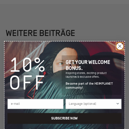
WEITERE BEITRÄGE
10%
GET YOUR WELCOME
BONUS.
Inspiring stories, exciting product
OFF
launches & exclusive offers.
Become part of the HEIMPLANET
community!
MIT 'TWINTHEWORLD' IN ISLAND
Die Zwillinge Roman & Valentin nehmen uns mit auf eine unvergessliche
Reise nach Island und zeigen ihre Lieblingsorte.
SUBSCRIBE NOW