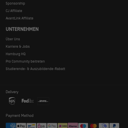
Sponsorship
CJ Affiliate
AvantLink Affiliate
UNTERNEHMEN
Über Uns
Karriere & Jobs
Hamburg HQ
Pro Community beitreten
Studierende- & Auszubildende-Rabatt
Delivery
DYECOSHELL™
Payment Method
Unser Hauptstoff -
DYECOSHELL™
genannt - ist eine
Konstruktion aus dopegefärbtem Nylongarn mit