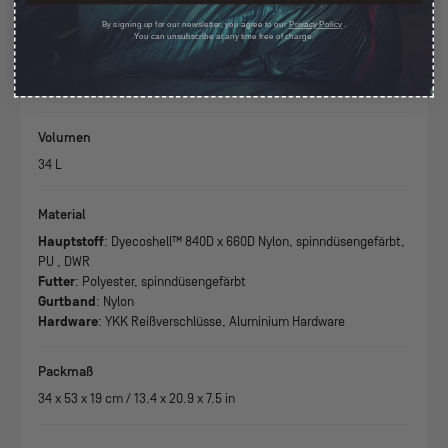
Features
By signing up for our newsletter, you agree to our
Privacy Policy
.
You can unsubscribe at any time free of charge.
• Wasserfest
• Für Laptops bis zu 17 Zoll
• Äußere Stretch-Taschen
Volumen
34 L
Material
Hauptstoff
: Dyecoshell™ 840D x 660D Nylon, spinndüsengefärbt,
PU , DWR
Futter
: Polyester, spinndüsengefärbt
Gurtband
: Nylon
Hardware
: YKK Reißverschlüsse, Aluminium Hardware
Packmaß
34
x
53
x
19
cm /
13.4
x
20.9
x
7.5
in