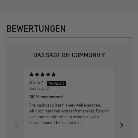
BEWERTUNGEN
DAS SAGT DIE COMMUNITY
Miklos S.
Fabian
Budapest, HU
Arth, CH
100% recommend
Simply
The backpack itself is very well executed,
I'm in l
with top materials and craftsmanship. Easy to
need wh
pack and comfortable to wear even with
weekend
heavier loads. I had some minor
inconveniences, but the customer support
team was very helpful and solved the issue in