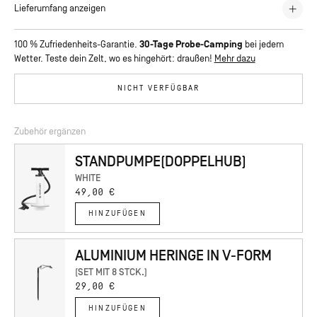
Lieferumfang anzeigen
konzipiert und als Limited Edition jetzt auch im auffälligen Orange
erhältlich. Es kann zum Beispiel als Basislager oder Gruppenzelt
Mavericks 66° North Zelt
verwendet werden. Es hat eine Innenhöhe von zwei Metern und eine
100 % Zufriedenheits-Garantie.
30-Tage Probe-Camping
bei jedem
Zelttasche
Grundfläche von mehr als 13 Quadratmetern. Das gesamte Zelt kann von
Wetter. Teste dein Zelt, wo es hingehört: draußen!
Mehr dazu
Reparaturset
einer Person in kürzester Zeit aufgebaut werden. Seine spezielle
Abspannleinen
geodätische Struktur ist für Windgeschwindigkeiten von bis zu 180 km/h
NICHT VERFÜGBAR
ausgelegt. Es wurde bei der RedBull Storm Chase eingesetzt - der
extremsten Windsurfing-Herausforderung.
Zubehör ergänzen
STANDPUMPE(DOPPELHUB)
WHITE
49,00 €
HINZUFÜGEN
ALUMINIUM HERINGE IN V-FORM
(SET MIT 8 STCK.)
29,00 €
HINZUFÜGEN