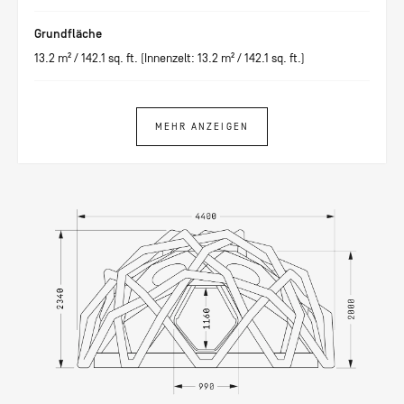
Grundfläche
13.2
m² /
142.1
sq. ft. (Innenzelt:
13.2
m² /
142.1
sq. ft.)
MEHR ANZEIGEN