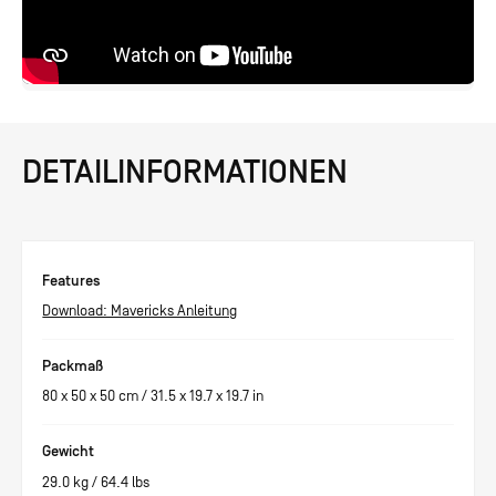
DETAILINFORMATIONEN
Features
Download: Mavericks Anleitung
Packmaß
80
x
50
x
50
cm /
31.5
x
19.7
x
19.7
in
Gewicht
29.0
kg /
64.4
lbs