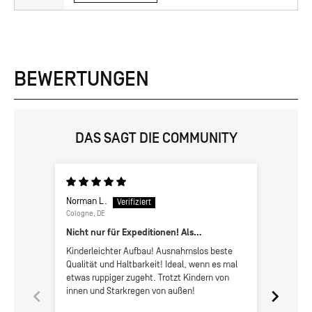
BEWERTUNGEN
DAS SAGT DIE COMMUNITY
Norman L.
Riko K.
Cologne, DE
Omg how
Nicht nur für Expeditionen! Als
Familienzelt unschlagbar!
Jo dude
Kinderleichter Aufbau! Ausnahmslos beste
Basec
Qualität und Haltbarkeit! Ideal, wenn es mal
etwas ruppiger zugeht. Trotzt Kindern von
innen und Starkregen von außen!