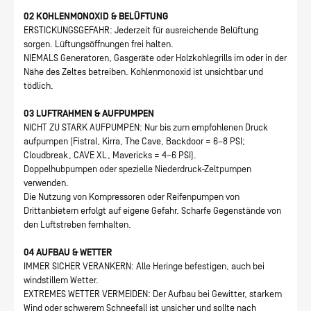
02 KOHLENMONOXID & BELÜFTUNG
ERSTICKUNGSGEFAHR: Jederzeit für ausreichende Belüftung
sorgen. Lüftungsöffnungen frei halten.
NIEMALS Generatoren, Gasgeräte oder Holzkohlegrills im oder in der
Nähe des Zeltes betreiben. Kohlenmonoxid ist unsichtbar und
tödlich.
03 LUFTRAHMEN & AUFPUMPEN
NICHT ZU STARK AUFPUMPEN: Nur bis zum empfohlenen Druck
aufpumpen (Fistral, Kirra, The Cave, Backdoor = 6–8 PSI;
Cloudbreak, CAVE XL, Mavericks = 4–6 PSI).
Doppelhubpumpen oder spezielle Niederdruck-Zeltpumpen
verwenden.
Die Nutzung von Kompressoren oder Reifenpumpen von
Drittanbietern erfolgt auf eigene Gefahr. Scharfe Gegenstände von
den Luftstreben fernhalten.
04 AUFBAU & WETTER
IMMER SICHER VERANKERN: Alle Heringe befestigen, auch bei
windstillem Wetter.
EXTREMES WETTER VERMEIDEN: Der Aufbau bei Gewitter, starkem
Wind oder schwerem Schneefall ist unsicher und sollte nach