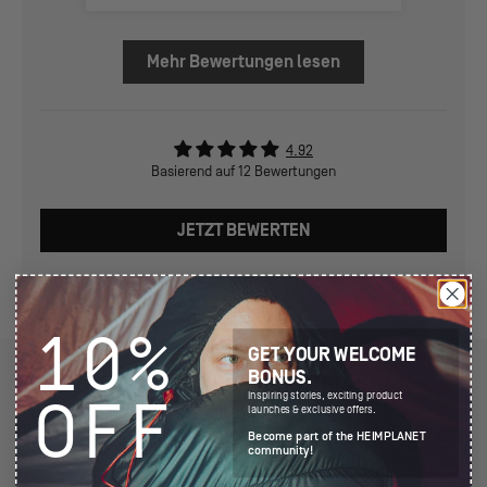
Mehr Bewertungen lesen
4.92
Basierend auf 12 Bewertungen
JETZT BEWERTEN
10%
GET YOUR WELCOME
BONUS.
DETAILINFORMATIONEN
Inspiring stories, exciting product
OFF
launches & exclusive offers.
Become part of the HEIMPLANET
community!