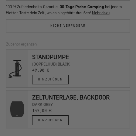
BACKDOOR Zelt (Außenzelt, Innenzelt, Luftrahmen)
durchdacht im Design, mühelos stilvoll und erschaffen für alle, die ein
100 % Zufriedenheits-Garantie.
30-Tage Probe-Camping
bei jedem
8 Heringe (Bodenabspannung)
friedliches, minimalistisches Outdoor-Erlebnis suchen. Inspiriert von
Wetter. Teste dein Zelt, wo es hingehört: draußen!
Mehr dazu
Reparaturset
Seijaku (静寂), der Schönheit der Stille, verwandelt es jedes Basecamp
Abspannseile
in einen Ort der Ruhe, Ordnung und Absicht.
NICHT VERFÜGBAR
Komprimierbarer Packsack
Aufbewahrungstasche
Pumpenadapter
Zubehör ergänzen
Überkopfablage
STANDPUMPE
(DOPPELHUB) BLACK
49,00 €
HINZUFÜGEN
ZELTUNTERLAGE, BACKDOOR
DARK GREY
149,00 €
HINZUFÜGEN