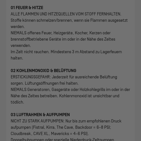
01 FEUER & HITZE
ALLE FLAMMEN UND HITZEQUELLEN VOM STOFF FERNHALTEN.
Stoffe können schmelzen/brennen, wenn sie Flammen ausgesetzt
werden.
NIEMALS offenes Feuer, Heizgeräte, Kocher, Kerzen oder
brennstoffbetriebene Geräte im oder in der Nähe des Zeltes
verwenden.
Im Zelt nicht rauchen. Mindestens 3 m Abstand zu Lagerfeuern
halten.
02 KOHLENMONOXID & BELÜFTUNG
ERSTICKUNGSGEFAHR: Jederzeit für ausreichende Belüftung
sorgen. Lüftungsöffnungen frei halten.
NIEMALS Generatoren, Gasgeräte oder Holzkohlegrills im oder in der
Nähe des Zeltes betreiben. Kohlenmonoxid ist unsichtbar und
tödlich.
03 LUFTRAHMEN & AUFPUMPEN
NICHT ZU STARK AUFPUMPEN: Nur bis zum empfohlenen Druck
aufpumpen (Fistral, Kirra, The Cave, Backdoor = 6–8 PSI;
Cloudbreak, CAVE XL, Mavericks = 4–6 PSI).
Doppelhubpumpen oder spezielle Niederdruck-Zeltpumpen