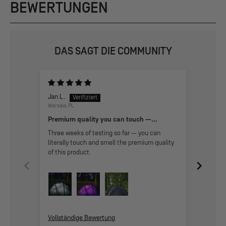
BEWERTUNGEN
DAS SAGT DIE COMMUNITY
Jan L.
Kian
Warsaw, PL
Great t
Premium quality you can touch —
survived 2 days of rain and wind
Super s
Three weeks of testing so far — you can
service
literally touch and smell the premium quality
of this product.
Vollständige Bewertung
Vollstä