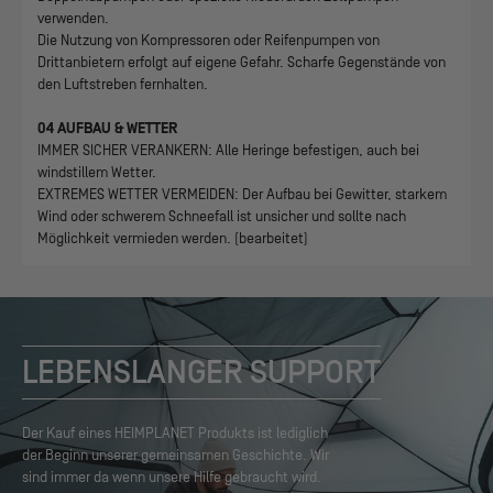
verwenden.
Die Nutzung von Kompressoren oder Reifenpumpen von
Drittanbietern erfolgt auf eigene Gefahr. Scharfe Gegenstände von
den Luftstreben fernhalten.
04 AUFBAU & WETTER
IMMER SICHER VERANKERN: Alle Heringe befestigen, auch bei
windstillem Wetter.
EXTREMES WETTER VERMEIDEN: Der Aufbau bei Gewitter, starkem
Wind oder schwerem Schneefall ist unsicher und sollte nach
Möglichkeit vermieden werden. (bearbeitet)
LEBENSLANGER SUPPORT
Der Kauf eines HEIMPLANET Produkts ist lediglich
der Beginn unserer gemeinsamen Geschichte. Wir
sind immer da wenn unsere Hilfe gebraucht wird.