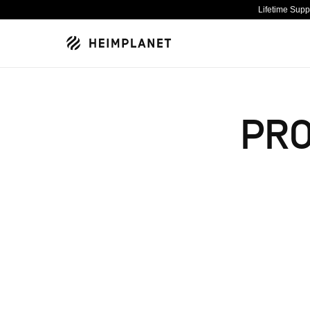
Lifetime Sup
PRO
NEU
NEU
ZELTE & TARPS
ABENTEUER
DESIGNRAUM
NEU
NEU
TASCHEN & RUCKSÄCKE
PROJEKTE
NACHHALTIGKEIT
NEU
BEKLEIDUNG
GUIDES
SPECIALS
HPT SELECTED
KOLLABORATIONEN
ÜBER UNS
NEU
SETS
AMBASSADORS
KARRIERE
NEU
AUFBLASBARE
ZELTTECHNIK
ZELTE
CAIRO
USED GEAR
RE-STORE
RUCKSÄCKE
1% FOR
ZELT
CAMO