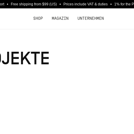
port • Free shipping from $99 (US) • Prices include VAT & duties • 1% for the 
SHOP
MAGAZIN
UNTERNEHMEN
JEKTE