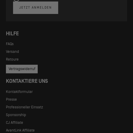
JETZT ANMELDEN
HILFE
FAQs
Versand
Retoure
Vertragswiderruf
KONTAKTIERE UNS
Kontaktformular
Presse
Professioneller Einsatz
Sponsorship
CJ Affiliate
AvantLink Affiliate