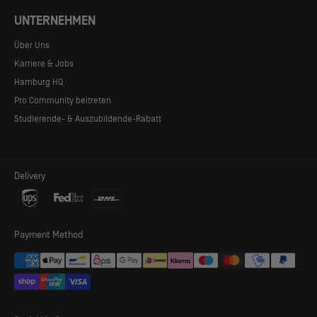
UNTERNEHMEN
Über Uns
Karriere & Jobs
Hamburg HQ
Pro Community beitreten
Studierende- & Auszubildende-Rabatt
Delivery
DYECOSHELL™
Payment Method
Unser Hauptstoff -
DYECOSHELL™
genannt - ist eine
Konstruktion aus dopegefärbtem Nylongarn mit
ausgezeichneter Abriebfestigkeit und Farbechtheit. Dope-
gefärbte Stoffe verbrauchen nur einen Bruchteil an Wasser,
CO2, Energie und Chemikalien als herkömmliche Stoffe.
Dadurch wird der umweltschädlichste Prozess der