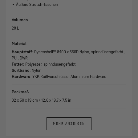
• Äußere Stretch-Taschen
Volumen
28 L
Material
Hauptstoff
: Dyecoshell™ 840D x 660D Nylon, spinndüsengefärbt,
PU , DWR
Futter
: Polyester, spinndüsengefärbt
Gurtband
: Nylon
Hardware
: YKK Reißverschlüsse, Aluminium Hardware
Packmaß
32
x
50
x
19
cm /
12.6
x
19.7
x
7.5
in
MEHR ANZEIGEN