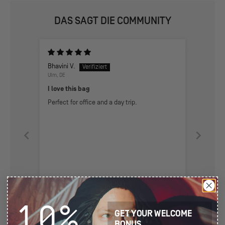
DAS SAGT DIE COMMUNITY
Bhavini V.
Ulm, DE
I love this bag
Perfect for office and a day trip.
Vollständige Bewertung
10%
GET YOUR WELCOME
BONUS.
Mehr Bewertungen lesen