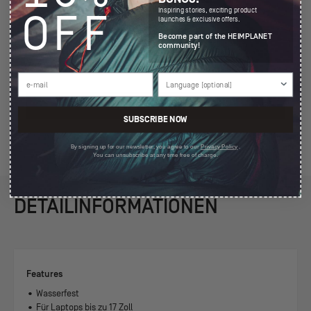
Inspiring stories, exciting product
OFF
launches & exclusive offers.
Become part of the HEIMPLANET
community!
5.00
Basierend auf 1 Bewertung
JETZT BEWERTEN
SUBSCRIBE NOW
By signing up for our newsletter, you agree to our
Privacy Policy
.
You can unsubscribe at any time free of charge.
DETAILINFORMATIONEN
Features
• Wasserfest
• Für Laptops bis zu 17 Zoll