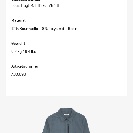
Louis trägt M/L [187cm/6.1ft]
Material
92% Baumwolle + 8% Polyamid + Resin
Gewicht
0.2
kg /
0.4
lbs
Artikelnummer
A030790