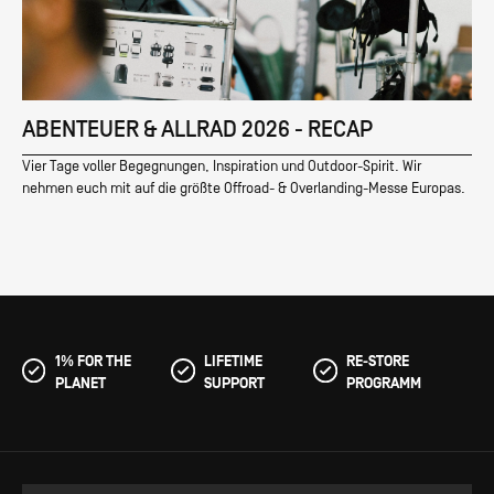
ABENTEUER & ALLRAD 2026 - RECAP
Vier Tage voller Begegnungen, Inspiration und Outdoor-Spirit. Wir
nehmen euch mit auf die größte Offroad- & Overlanding-Messe Europas.
1% FOR THE
LIFETIME
RE-STORE
PLANET
SUPPORT
PROGRAMM