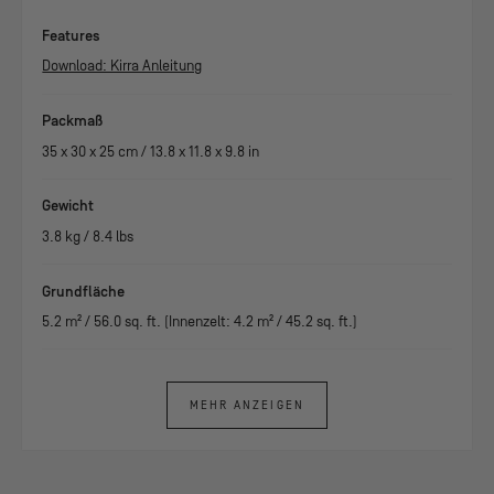
Features
Download: Kirra Anleitung
Packmaß
35
x
30
x
25
cm /
13.8
x
11.8
x
9.8
in
Gewicht
3.8
kg /
8.4
lbs
Grundfläche
5.2
m² /
56.0
sq. ft. (Innenzelt:
4.2
m² /
45.2
sq. ft.)
MEHR ANZEIGEN