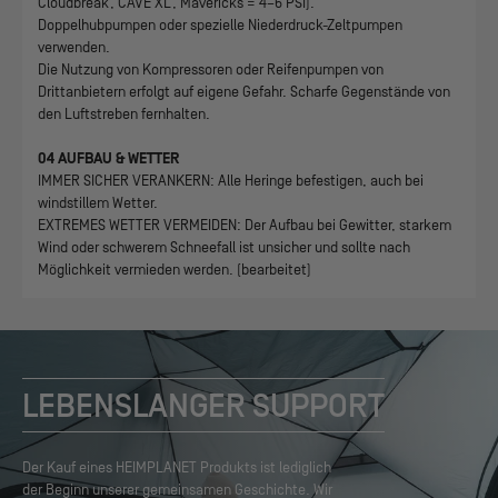
Cloudbreak, CAVE XL, Mavericks = 4–6 PSI).
Doppelhubpumpen oder spezielle Niederdruck-Zeltpumpen
verwenden.
Die Nutzung von Kompressoren oder Reifenpumpen von
Drittanbietern erfolgt auf eigene Gefahr. Scharfe Gegenstände von
den Luftstreben fernhalten.
04 AUFBAU & WETTER
IMMER SICHER VERANKERN: Alle Heringe befestigen, auch bei
windstillem Wetter.
EXTREMES WETTER VERMEIDEN: Der Aufbau bei Gewitter, starkem
Wind oder schwerem Schneefall ist unsicher und sollte nach
Möglichkeit vermieden werden. (bearbeitet)
LEBENSLANGER SUPPORT
Der Kauf eines HEIMPLANET Produkts ist lediglich
der Beginn unserer gemeinsamen Geschichte. Wir