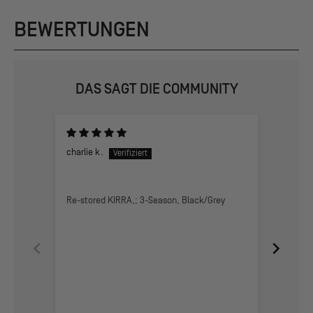
BEWERTUNGEN
DAS SAGT DIE COMMUNITY
charlie k.
GEORGE
Athens, 
The Kir
Re-stored KIRRA,; 3-Season, Black/Grey
The firs
cats an
Labrador
second 
relaxed
mountai