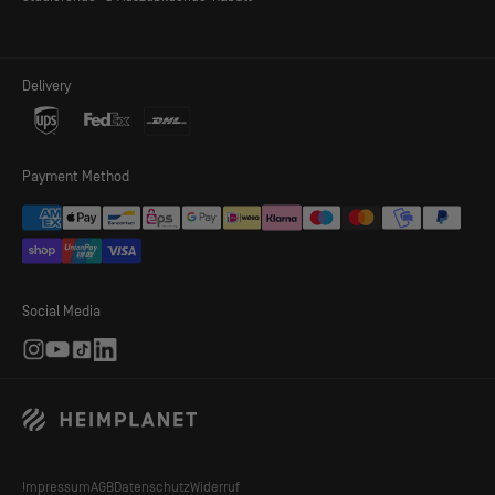
Delivery
MEHR PLATZ, WENIGER GEWICHT
Payment Method
Dank einer neuen Variante unseres Inflatable Diamond Grid
(IDG) konnten wir beim Kirra effizienter mit den Streben des
Luftrahmens umgehen. Dies führt zu einem genauso
stabilen Zelt bei weniger Gewicht und kleinerem Packmaß.
Bei einer Grundfläche von 5,2 m² (Innenzelt 4,2 m²) wiegt
Social Media
Kirra nur 3,8 kg / 8.4lbs.
Impressum
AGB
Datenschutz
Widerruf