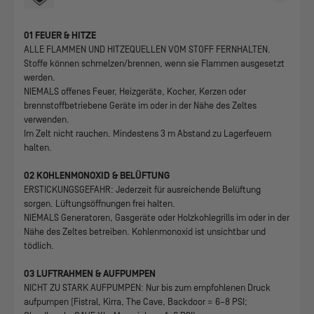
01 FEUER & HITZE
ALLE FLAMMEN UND HITZEQUELLEN VOM STOFF FERNHALTEN.
Stoffe können schmelzen/brennen, wenn sie Flammen ausgesetzt
werden.
NIEMALS offenes Feuer, Heizgeräte, Kocher, Kerzen oder
brennstoffbetriebene Geräte im oder in der Nähe des Zeltes
verwenden.
Im Zelt nicht rauchen. Mindestens 3 m Abstand zu Lagerfeuern
halten.
02 KOHLENMONOXID & BELÜFTUNG
ERSTICKUNGSGEFAHR: Jederzeit für ausreichende Belüftung
sorgen. Lüftungsöffnungen frei halten.
NIEMALS Generatoren, Gasgeräte oder Holzkohlegrills im oder in der
Nähe des Zeltes betreiben. Kohlenmonoxid ist unsichtbar und
tödlich.
03 LUFTRAHMEN & AUFPUMPEN
NICHT ZU STARK AUFPUMPEN: Nur bis zum empfohlenen Druck
aufpumpen (Fistral, Kirra, The Cave, Backdoor = 6–8 PSI;