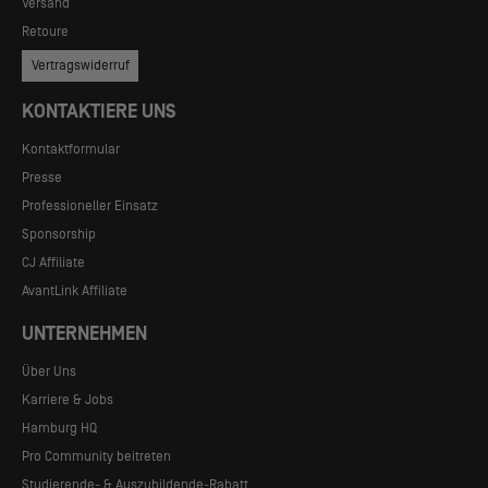
Versand
Retoure
Vertragswiderruf
KONTAKTIERE UNS
Kontaktformular
Presse
Professioneller Einsatz
Sponsorship
CJ Affiliate
AvantLink Affiliate
UNTERNEHMEN
Über Uns
Karriere & Jobs
Hamburg HQ
Pro Community beitreten
Studierende- & Auszubildende-Rabatt