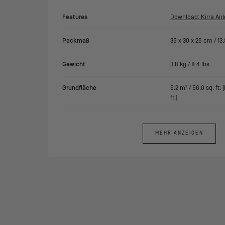
Features
Download: Kirra Anl
Packmaß
35
x
30
x
25
cm /
13
Gewicht
3.8
kg /
8.4
lbs
Grundfläche
5.2
m² /
56.0
sq. ft.
ft.)
MEHR ANZEIGEN