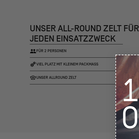
UNSER ALL-ROUND ZELT FÜ
JEDEN EINSATZZWECK
MEHR PLATZ,
FÜR 2 PERSONEN
Dank einer neuen 
VIEL PLATZ MIT KLEINEM PACKMASS
wir beim Kirra ef
Dies führt zu ein
UNSER ALLROUND ZELT
kleinerem Packmaß
wiegt Kirra nur 3,8