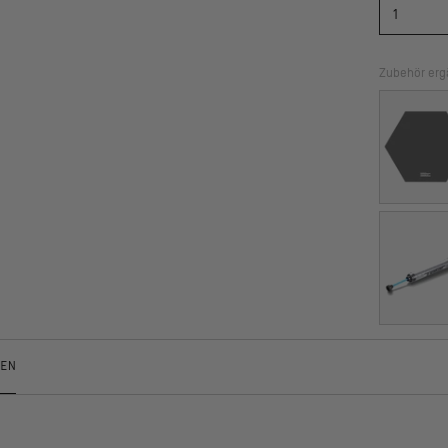
Zubehör er
GEN