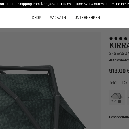
port • Free shipping from $99 (US) • Prices include VAT & duties • 1% for the 
SHOP
MAGAZIN
UNTERNEHMEN
KIRR
3-SEASO
Aufblasbares
919,00 
inkl. 19%
Beschreibun
Kirra Cairo 