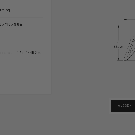
eitung
.8
x
11.8
x
9.8
in
 (Innenzelt:
4.2
m² /
45.2
sq.
AUSSEN