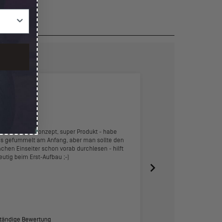
an M.
Manuel T.
rg, DE
a Zelt
Das Camo-Muster ist kl
es Zelt, super Konzept, super Produkt - habe
s gefummelt am Anfang, aber man sollte den
achen Einseiter schon vorab durchlesen - hilft
eutig beim Erst-Aufbau ;-)
ständige Bewertung
Vollständige Bewertung