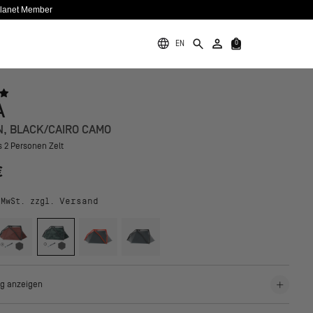
Planet Member
EN
0
A
N, BLACK/CAIRO CAMO
 2 Personen Zelt
€
Versand
 MwSt. zzgl.
g anzeigen
Camo ist unser neues aufblasbares Zelt für 2 Personen mit viel Equipment.