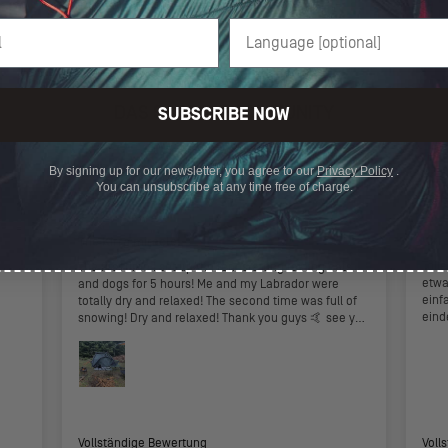
DAS SAGT DIE COMMUNITY
SUBSCRIBE NOW
By signing up for our newsletter, you agree to our
Privacy Policy
.
You can unsubscribe at any time free of charge.
GEORGE A.
Stef
Hambu
Athens, GR
Kirr
The Kirra miracle!
Toll
The first time I set up the tent starting raining cats
etwa
and dogs for 5 hours! Me and my Labrador were
einf
totally dry and relaxed! The second time was full of
eind
snowing! Dry and relaxed! Thank you guys 🤙 see you
at the mountains 🏔️
Vollständige Bewertung
Voll