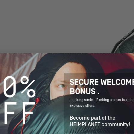
R
 WENIGER GEWICHT
ZWEILAGIGE 
Variante unseres Inflatable Diamond Grid (IDG) konnten
Die Luftstreben s
fizienter mit den Streben des Luftrahmens umgehen.
Konstruktion ausge
em genauso stabilen Zelt bei weniger Gewicht und
im Inneren und d
10%
. Bei einer Grundfläche von 5,2 m² (Innenzelt 4,2 m²)
für Halt und Stabi
SECURE
WELCOM
 kg / 8.4lbs.
jede einzelne Bla
Druckverluste übe
BONUS
.
OFF
Inspiring stories,
Exciting product launch
Exclusive offers.
Become part of the
HEIMPLANET community!