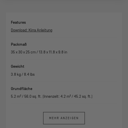
Features
Download: Kirra Anleitung
Packmaß
35
x
30
x
25
cm /
13.8
x
11.8
x
9.8
in
Gewicht
3.8
kg /
8.4
lbs
Grundfläche
5.2
m² /
56.0
sq. ft. (Innenzelt:
4.2
m² /
45.2
sq. ft.)
MEHR ANZEIGEN