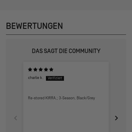
BEWERTUNGEN
DAS SAGT DIE COMMUNITY
charlie k.
GEORGE
Athens, 
The Kir
Re-stored KIRRA,; 3-Season, Black/Grey
The firs
cats an
Labrador
second 
relaxed
mountai