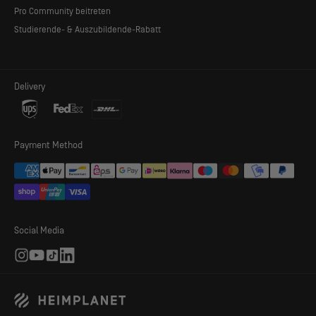
Pro Community beitreten
Studierende- & Auszubildende-Rabatt
Delivery
MEHR PLATZ, WENIGER GEWICHT
Payment Method
Dank einer neuen Variante unseres Inflatable Diamond Grid
(IDG) konnten wir beim Kirra effizienter mit den Streben des
Luftrahmens umgehen. Dies führt zu einem genauso
stabilen Zelt bei weniger Gewicht und kleinerem Packmaß.
Bei einer Grundfläche von 5,2 m² (Innenzelt 4,2 m²) wiegt
Social Media
Kirra nur 3,8 kg / 8.4lbs.