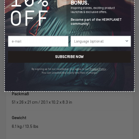
BONUS.
Inspiring stories, exciting product
OFF
launches & exclusive offers.
Become part of the HEIMPLANET
community!
DETAILINFORMATIONEN
SUBSCRIBE NOW
By signing up for our newsletter, you agree to our
Privacy Policy
.
Features
You can unsubscribe at any time free of charge.
Download: Backdoor Anleitung
Packmaß
51
x
26
x
21
cm /
20.1
x
10.2
x
8.3
in
Gewicht
6.1
kg /
13.5
lbs