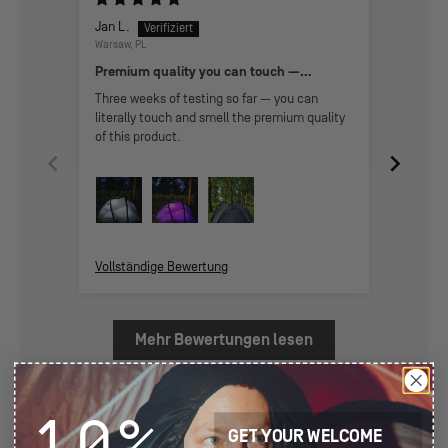
Jan L.
Kian
Warsaw, PL
Great t
Premium quality you can touch —
survived 2 days of rain and wind
Super s
Three weeks of testing so far — you can
service
literally touch and smell the premium quality
of this product.
Vollständige Bewertung
Vollstä
Mehr Bewertungen lesen
10%
4.92
GET YOUR WELCOME
Basierend auf 12 Bewertungen