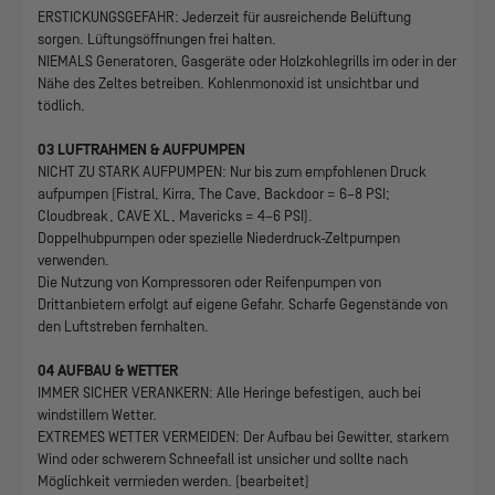
ERSTICKUNGSGEFAHR: Jederzeit für ausreichende Belüftung
sorgen. Lüftungsöffnungen frei halten.
NIEMALS Generatoren, Gasgeräte oder Holzkohlegrills im oder in der
Nähe des Zeltes betreiben. Kohlenmonoxid ist unsichtbar und
tödlich.
03 LUFTRAHMEN & AUFPUMPEN
NICHT ZU STARK AUFPUMPEN: Nur bis zum empfohlenen Druck
aufpumpen (Fistral, Kirra, The Cave, Backdoor = 6–8 PSI;
Cloudbreak, CAVE XL, Mavericks = 4–6 PSI).
Doppelhubpumpen oder spezielle Niederdruck-Zeltpumpen
verwenden.
Die Nutzung von Kompressoren oder Reifenpumpen von
Drittanbietern erfolgt auf eigene Gefahr. Scharfe Gegenstände von
den Luftstreben fernhalten.
04 AUFBAU & WETTER
IMMER SICHER VERANKERN: Alle Heringe befestigen, auch bei
windstillem Wetter.
EXTREMES WETTER VERMEIDEN: Der Aufbau bei Gewitter, starkem
Wind oder schwerem Schneefall ist unsicher und sollte nach
Möglichkeit vermieden werden. (bearbeitet)