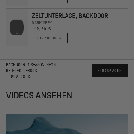
One Pump System - Aufbau über nur ein Ventil,
keine lästigen
Einzelteile.
ZELTUNTERLAGE, BACKDOOR
Jederzeit Notfallstabilität
durch trennbare Luftkammern.
DARK GREY
Atmungsaktivität
- Einstellbare Ventilation & Mesh Innenzelt
149,00 €
verhindern Kondensation.
Mehr über die HEIMPLANET ZELTTECHNIK
HINZUFÜGEN
BACKDOOR; 4-SEASON. NEON
RED/CASTLEROCK
HINZUFÜGEN
1.299,00 €
VIDEOS ANSEHEN