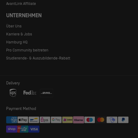
AvantLink Affiliate
UNTERNEHMEN
Über Uns
Karriere & Jobs
Hamburg HQ
Pro Community beitreten
Studierende- & Auszubildende-Rabatt
Delivery
BELÜFTUNG
Payment Method
Die Höhe des Außenzeltes kann sowohl von innen als auch
von außen an beiden Seiten des Zelts verstellt werden.
Zusammen mit den verschließbaren oberen
Belüftungssystemen kann so die Luftzirkulation nach