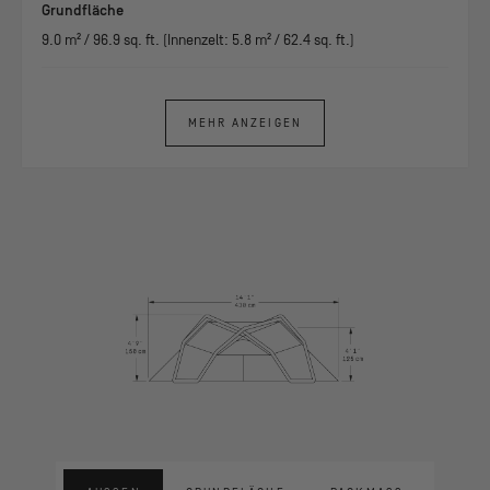
Grundfläche
9.0
m² /
96.9
sq. ft. (Innenzelt:
5.8
m² /
62.4
sq. ft.)
MEHR ANZEIGEN