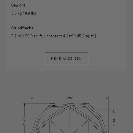
Gewicht
3.8
kg /
8.4
lbs
Grundfläche
5.2
m² /
56.0
sq. ft. (Innenzelt:
4.2
m² /
45.2
sq. ft.)
MEHR ANZEIGEN