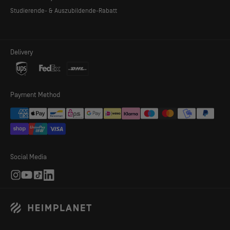
Studierende- & Auszubildende-Rabatt
Delivery
MEHR PLATZ, WENIGER GEWICHT
Payment Method
Dank einer neuen Variante unseres Inflatable Diamond Grid
(IDG) konnten wir beim Kirra effizienter mit den Streben des
Luftrahmens umgehen. Dies führt zu einem genauso
stabilen Zelt bei weniger Gewicht und kleinerem Packmaß.
Bei einer Grundfläche von 5,2 m² (Innenzelt 4,2 m²) wiegt
Social Media
Kirra nur 3,8 kg / 8.4lbs.