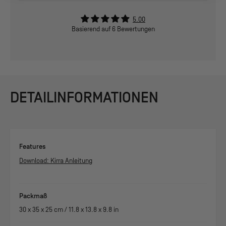
5.00
Basierend auf 6 Bewertungen
DETAILINFORMATIONEN
Features
Download: Kirra Anleitung
Packmaß
30
x
35
x
25
cm /
11.8
x
13.8
x
9.8
in