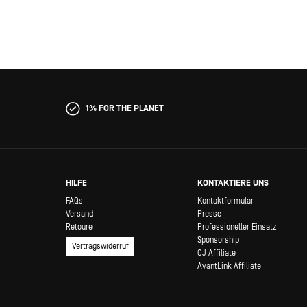
1% FOR THE PLANET
HILFE
KONTAKTIERE UNS
FAQs
Kontaktformular
Versand
Presse
Retoure
Professioneller Einsatz
Sponsorship
Vertragswiderruf
CJ Affiliate
AvantLink Affiliate