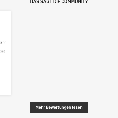
DAS SAGT DIE COMMUNITY
kann
 ist
ch
al im
wie
Mehr Bewertungen lesen