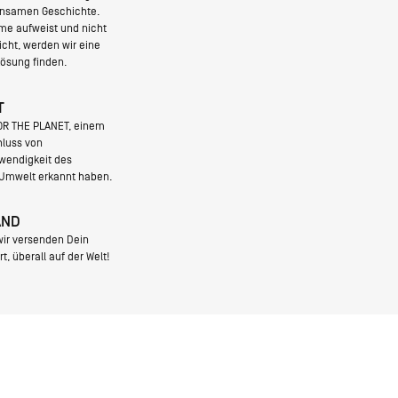
insamen Geschichte.
me aufweist und nicht
cht, werden wir eine
ösung finden.
T
FOR THE PLANET, einem
luss von
wendigkeit des
 Umwelt erkannt haben.
AND
wir versenden Dein
, überall auf der Welt!