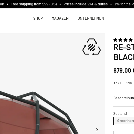
port • Free shipping from $99 (US) • Prices include VAT & duties • 1% for the 
SHOP
MAGAZIN
UNTERNEHMEN
RE-S
BLAC
879,00 
inkl. 19%
Beschreibun
Das RE-STORE
Zustand
Gruppen. Es 
Allrounder f
Greenhor
gibt es unter