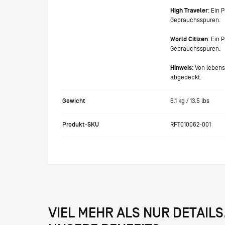
High Traveler
: Ein 
Gebrauchsspuren.
World Citizen
: Ein 
Gebrauchsspuren.
Hinweis
: Von leben
abgedeckt.
Gewicht
6.1
kg /
13.5
lbs
Produkt-SKU
RFT010062-001
VIEL MEHR ALS NUR DETAILS