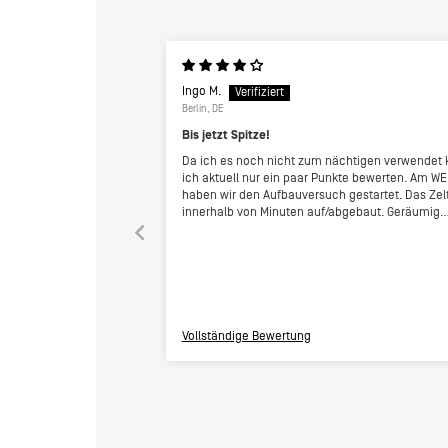
Ingo M.
Berlin, DE
Bis jetzt Spitze!
Da ich es noch nicht zum nächtigen verwendet 
ich aktuell nur ein paar Punkte bewerten. Am WE
haben wir den Aufbauversuch gestartet. Das Zelt
innerhalb von Minuten auf/abgebaut. Geräumig
genug für 4 Personen und macht einen
hochwertigen Eindruck. Ich habe es im Re Store
Programm erworben und alles scheint funktional. I
werde erneut berichten wenn wir es das erste m
richtigen Einsatz hatten und beurteilen können 
es sich vor allem in kalten und nassen Klima
bewährt.
Vollständige Bewertung